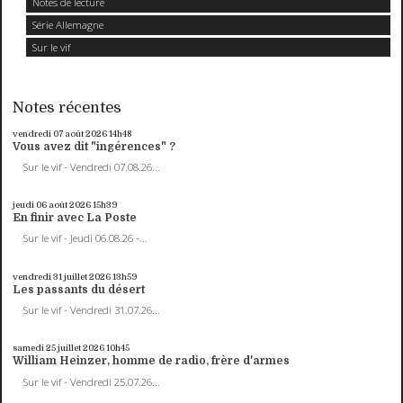
Notes de lecture
Série Allemagne
Sur le vif
Notes récentes
vendredi 07
août 2026
14h48
Vous avez dit "ingérences" ?
Sur le vif - Vendredi 07.08.26...
jeudi 06
août 2026
15h39
En finir avec La Poste
Sur le vif - Jeudi 06.08.26 -...
vendredi 31
juillet 2026
13h59
Les passants du désert
Sur le vif - Vendredi 31.07.26...
samedi 25
juillet 2026
10h45
William Heinzer, homme de radio, frère d'armes
Sur le vif - Vendredi 25.07.26...