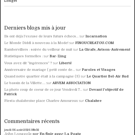
Longet
Derniers blogs mis à jour
sur
Ils ont déjà l'excuse de leurs futurs échecs...
Incarnation
sur
Le Monde Diddl à nouveau à la Mode!
FINOUCREATOU.COM
sur
Rambervillers : soirée du veilleur de nuit
La Girafe, Avison-Autrement
sur
Statistiques formelles :
Bar-Zing
sur
Vous avez dit ”ingérences” ?
Liberté
sur
Anniversaire de mariage ( petit conte de...
Paroles et Visages
sur
Quand notre quartier était à la campagne (3)
Le Quartier Bel-Air Sud
sur
Le bassin de la Villette....
ARVEM ASSOCIATION
sur
La photo coup de coeur de ce jour Vendredi 7...
Devant l'objectif de
Patrick
sur
Fiesta chalabroise place Charles-Amouroux
Chalabre
Commentaires récents
jeudi 06
août 2026
18h02
John Longeole
sur
En finir avec La Poste