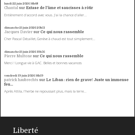
lundi 22
juin 2026
14h48
Chantal
sur
Extase de l'âme et saucisses à rôtir
Entièrement d'accord avec vous. J'ai la chance d'aller...
dimanche 21
juin 2026
20h51
Jacques Davier
sur
Ce qui nous rassemble
Cher Pascal Décaillet, Genève à chaud est tout simplement...
dimanche 21
juin 2026
13h56
Pierre Multone
sur
Ce qui nous rassemble
Merci ! Longue vie à GAC. Belles et bonnes vacances
vendredi 19
juin 2026
14h19
patrick haubrechts
sur
Le Liban : rien de grave! Juste un immense
feu...
Après Attila, l'herbe ne repoussait plus, mais la terre...
Liberté