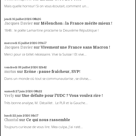
Mais quelle horreur! Si on vous écoutait, comment un...
jeudi 16
juillet 2026
08h26
Jacques Davier
sur
Mélenchon : la France mérite mieux !
1848 : le poète Lamartine proclame la Deuxième République !
mercredi 15
juillet 2026
09h57
Jacques Davier
sur
Vivement une France sans Macron !
Merci pour ce billet nécessaire. Vive la Suisse ! Et vive...
vendredi 03
juillet 2026
12h42
motus
sur
Ecône : pause fraîcheur, SVP!
Dans un monde où tout se communautarise , se divise,...
samedi 27
juin 2026
08h22
Yerly
sur
Une défaite pour l'UDC ? Vous voulez rire !
Très bonne analyse, M. Décaillet . Le PLR et la Gauche...
lundi 22
juin 2026
14h57
Chantal
sur
Ce qui nous rassemble
Toujours curieuse de vous lire. Mea culpa, J'ai raté...