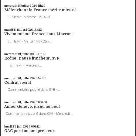
mercredi 15
juillet 2026
11h24
Mélenchon : la France mérite mieux !
Sur le vif - Mercredi 15.07.26...
mardi 14
juillet 2026
13h22
Vivement une France sans Macron !
Sur le vif - Mardi 14.07.26 -...
mercredi 01
juillet 2026
17h15
Ecône : pause fraîcheur, SVP!
Sur le vif - Mercredi...
mercredi 01
juillet 2026
14h36
Contrat social
Commentaire publié dans GHI -...
mercredi 01
juillet 2026
09h53
Aimer Genève, jusqu'au bout
Commentaire publié dans GHI - Mercredi...
lundi 29
juin 2026
09h12
GAC perd un ami précieux