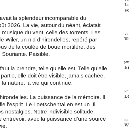
La
s
 y avait la splendeur incomparable du
Su
ût 2026. La vie, autour du néant, éclatait
 musique du vent, celle des torrents. Les
ve
V
 Wiler, un nid d'hirondelles, repéré par
us de la coulée de boue mortifère, des
Su
. Souriante. Paisible.
je
En
aut la prendre, telle qu'elle est. Telle qu'elle
artie, elle doit être visible, jamais cachée.
Su
 la nature, la vie qui continue.
ve
L
d'hirondelles. La puissance de la mémoire. Il
le l'esprit. Le Loetschental en est un. Il
Su
 nostalgies. Notre indivisible solitude.
 entrevoir, avec la puissance d'une source
sa
W
vie.