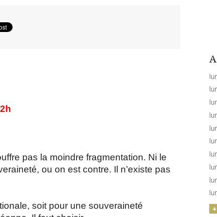
A
lu
lu
lun
52h
lun
lu
lu
lu
uffre pas la moindre fragmentation. Ni le
lu
raineté, ou on est contre. Il n’existe pas
lu
lu
tionale, soit pour une souveraineté