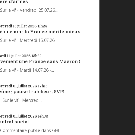
rère d'armes
r le vif - Vendredi 25.07.26...
rcredi 15
juillet 2026
11h24
élenchon : la France mérite mieux !
r le vif - Mercredi 15.07.26...
rdi 14
juillet 2026
13h22
ivement une France sans Macron !
r le vif - Mardi 14.07.26 -...
rcredi 01
juillet 2026
17h15
ône : pause fraîcheur, SVP!
r le vif - Mercredi...
rcredi 01
juillet 2026
14h36
ntrat social
mmentaire publié dans GHI -...