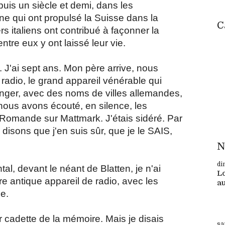
puis un siècle et demi, dans les
e qui ont propulsé la Suisse dans la
C
rs italiens ont contribué à façonner la
ntre eux y ont laissé leur vie.
. J'ai sept ans. Mon père arrive, nous
radio, le grand appareil vénérable qui
 manger, avec des noms de villes allemandes,
nous avons écouté, en silence, les
 Romande sur Mattmark. J'étais sidéré. Par
n disons que j'en suis sûr, que je le SAIS,
N
di
al, devant le néant de Blatten, je n'ai
Lo
e antique appareil de radio, avec les
au
e.
Su
ur cadette de la mémoire. Mais je disais
sa