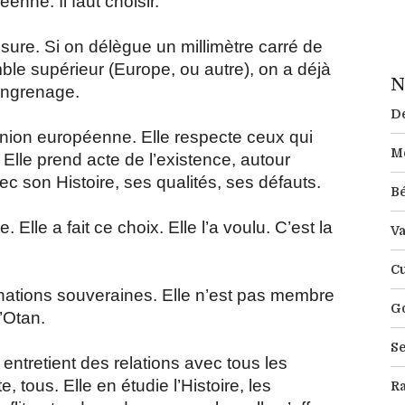
nne. Il faut choisir.
esure. Si on délègue un millimètre carré de
le supérieur (Europe, ou autre), on a déjà
N
’engrenage.
Dé
nion européenne. Elle respecte ceux qui
M
 Elle prend acte de l’existence, autour
vec son Histoire, ses qualités, ses défauts.
B
Elle a fait ce choix. Elle l’a voulu. C’est la
Va
Cu
 nations souveraines. Elle n’est pas membre
Go
’Otan.
Se
 entretient des relations avec tous les
 tous. Elle en étudie l’Histoire, les
R