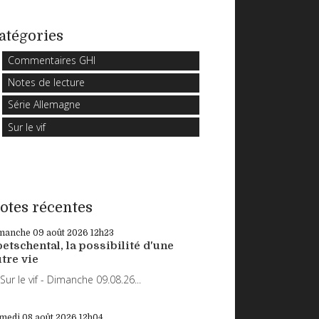
atégories
Commentaires GHI
Notes de lecture
Série Allemagne
Sur le vif
otes récentes
manche 09
août 2026
12h23
etschental, la possibilité d'une
tre vie
r le vif - Dimanche 09.08.26...
medi 08
août 2026
12h04