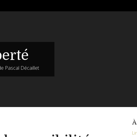
berté
de Pascal Décaillet
À
Li