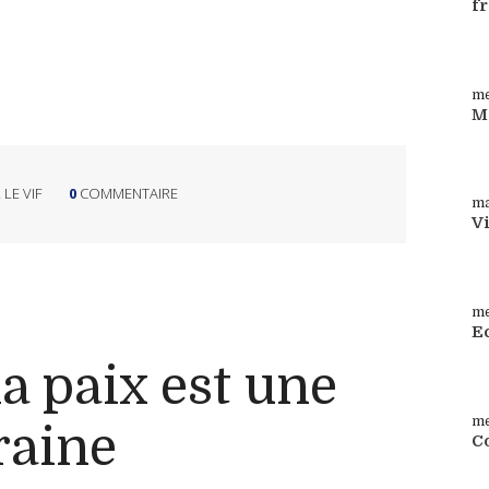
f
Su
me
M
Su
 LE VIF
0
COMMENTAIRE
ma
V
Su
me
Ec
Su
la paix est une
me
raine
Co
Co