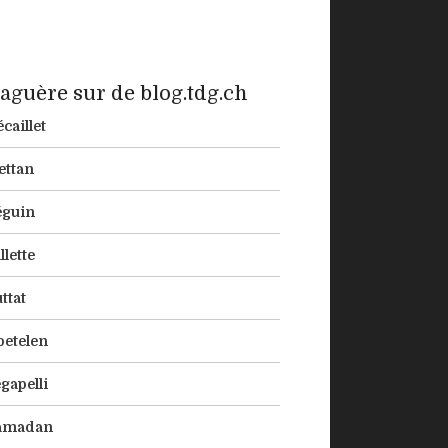
aguère sur de blog.tdg.ch
caillet
ettan
éguin
llette
ttat
etelen
gapelli
amadan