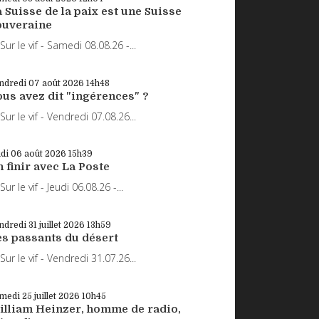
 Suisse de la paix est une Suisse
ouveraine
r le vif - Samedi 08.08.26 -...
ndredi 07
août 2026
14h48
ous avez dit "ingérences" ?
r le vif - Vendredi 07.08.26...
udi 06
août 2026
15h39
 finir avec La Poste
r le vif - Jeudi 06.08.26 -...
ndredi 31
juillet 2026
13h59
es passants du désert
r le vif - Vendredi 31.07.26...
medi 25
juillet 2026
10h45
illiam Heinzer, homme de radio,