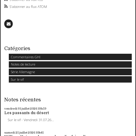
S'abonner au flux ATOM
Catégories
Commentaires GHI
Notes de lecture
Série Allemagne
Sur le vif
Notes récentes
vendredi 31
juillet 2026
13h59
Les passants du désert
Sur le vif - Vendredi 31.07.26...
samedi 25
juillet 2026
10h45