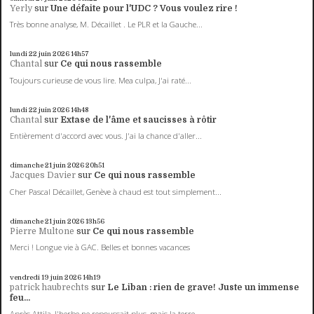
Yerly
sur
Une défaite pour l'UDC ? Vous voulez rire !
Très bonne analyse, M. Décaillet . Le PLR et la Gauche...
lundi 22
juin 2026
14h57
Chantal
sur
Ce qui nous rassemble
Toujours curieuse de vous lire. Mea culpa, J'ai raté...
lundi 22
juin 2026
14h48
Chantal
sur
Extase de l'âme et saucisses à rôtir
Entièrement d'accord avec vous. J'ai la chance d'aller...
dimanche 21
juin 2026
20h51
Jacques Davier
sur
Ce qui nous rassemble
Cher Pascal Décaillet, Genève à chaud est tout simplement...
dimanche 21
juin 2026
13h56
Pierre Multone
sur
Ce qui nous rassemble
Merci ! Longue vie à GAC. Belles et bonnes vacances
vendredi 19
juin 2026
14h19
patrick haubrechts
sur
Le Liban : rien de grave! Juste un immense
feu...
Après Attila, l'herbe ne repoussait plus, mais la terre...