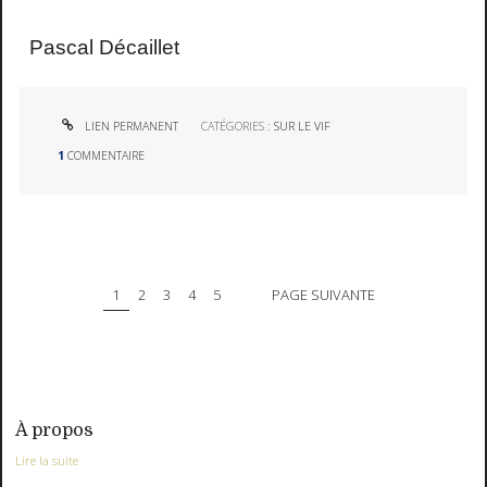
Pascal Décaillet
LIEN PERMANENT
CATÉGORIES :
SUR LE VIF
1
COMMENTAIRE
1
2
3
4
5
PAGE SUIVANTE
À propos
Lire la suite