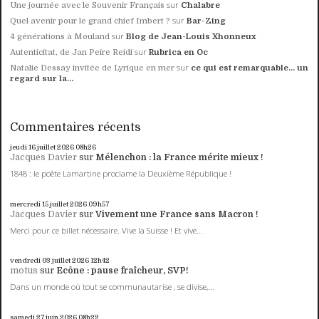
sur
Une journée avec le Souvenir Français
Chalabre
sur
Quel avenir pour le grand chief Imbert ?
Bar-Zing
sur
4 générations à Mouland
Blog de Jean-Louis Xhonneux
sur
Autenticitat, de Jan Peire Reidi
Rubrica en Oc
sur
Natalie Dessay invitée de Lyrique en mer
ce qui est remarquable... un
regard sur la...
Commentaires récents
jeudi 16
juillet 2026
08h26
Jacques Davier
sur
Mélenchon : la France mérite mieux !
1848 : le poète Lamartine proclame la Deuxième République !
mercredi 15
juillet 2026
09h57
Jacques Davier
sur
Vivement une France sans Macron !
Merci pour ce billet nécessaire. Vive la Suisse ! Et vive...
vendredi 03
juillet 2026
12h42
motus
sur
Ecône : pause fraîcheur, SVP!
Dans un monde où tout se communautarise , se divise,...
samedi 27
juin 2026
08h22