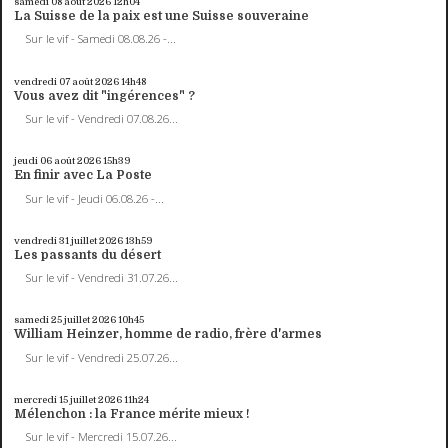
samedi 08
août 2026
12h04
La Suisse de la paix est une Suisse souveraine
Sur le vif - Samedi 08.08.26 -...
vendredi 07
août 2026
14h48
Vous avez dit "ingérences" ?
Sur le vif - Vendredi 07.08.26...
jeudi 06
août 2026
15h39
En finir avec La Poste
Sur le vif - Jeudi 06.08.26 -...
vendredi 31
juillet 2026
13h59
Les passants du désert
Sur le vif - Vendredi 31.07.26...
samedi 25
juillet 2026
10h45
William Heinzer, homme de radio, frère d'armes
Sur le vif - Vendredi 25.07.26...
mercredi 15
juillet 2026
11h24
Mélenchon : la France mérite mieux !
Sur le vif - Mercredi 15.07.26...