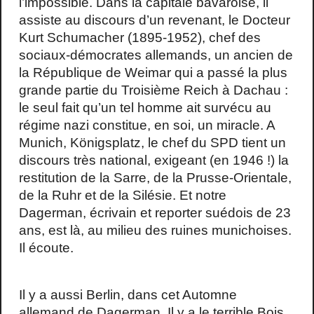
l’impossible. Dans la capitale bavaroise, il
assiste au discours d’un revenant, le Docteur
Kurt Schumacher (1895-1952), chef des
sociaux-démocrates allemands, un ancien de
la République de Weimar qui a passé la plus
grande partie du Troisième Reich à Dachau :
le seul fait qu’un tel homme ait survécu au
régime nazi constitue, en soi, un miracle. A
Munich, Königsplatz, le chef du SPD tient un
discours très national, exigeant (en 1946 !) la
restitution de la Sarre, de la Prusse-Orientale,
de la Ruhr et de la Silésie. Et notre
Dagerman, écrivain et reporter suédois de 23
ans, est là, au milieu des ruines munichoises.
Il écoute.
Il y a aussi Berlin, dans cet Automne
allemand de Dagerman. Il y a le terrible Bois