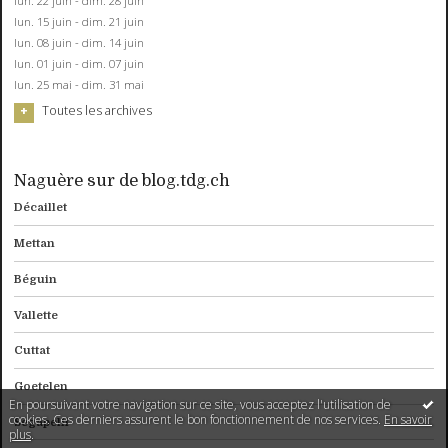
lun. 22 juin - dim. 28 juin
lun. 15 juin - dim. 21 juin
lun. 08 juin - dim. 14 juin
lun. 01 juin - dim. 07 juin
lun. 25 mai - dim. 31 mai
Toutes les archives
Naguère sur de blog.tdg.ch
Décaillet
Mettan
Béguin
Vallette
Cuttat
Goetelen
En poursuivant votre navigation sur ce site, vous acceptez l'utilisation de
cookies. Ces derniers assurent le bon fonctionnement de nos services.
En savoir
Segapelli
plus
.