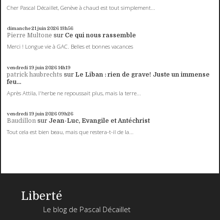
Cher Pascal Décaillet, Genève à chaud est tout simplement...
dimanche 21
juin 2026
13h56
Pierre Multone
sur
Ce qui nous rassemble
Merci ! Longue vie à GAC. Belles et bonnes vacances
vendredi 19
juin 2026
14h19
patrick haubrechts
sur
Le Liban : rien de grave! Juste un immense
feu...
Après Attila, l'herbe ne repoussait plus, mais la terre...
vendredi 19
juin 2026
09h26
Baudillon
sur
Jean-Luc, Evangile et Antéchrist
Tout cela est bien beau, mais que restera-t-il de la...
Liberté
Le blog de Pascal Décaillet