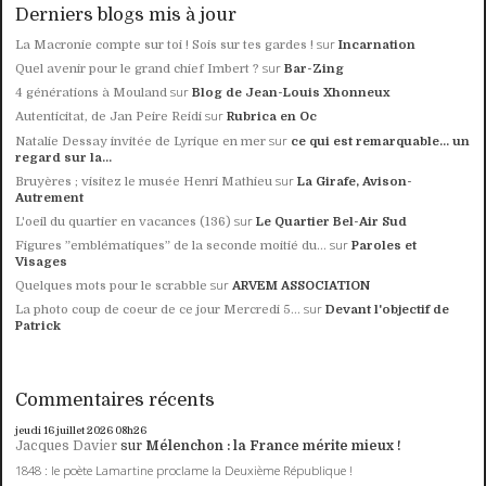
Derniers blogs mis à jour
sur
La Macronie compte sur toi ! Sois sur tes gardes !
Incarnation
sur
Quel avenir pour le grand chief Imbert ?
Bar-Zing
sur
4 générations à Mouland
Blog de Jean-Louis Xhonneux
sur
Autenticitat, de Jan Peire Reidi
Rubrica en Oc
sur
Natalie Dessay invitée de Lyrique en mer
ce qui est remarquable... un
regard sur la...
sur
Bruyères ; visitez le musée Henri Mathieu
La Girafe, Avison-
Autrement
sur
L'oeil du quartier en vacances (136)
Le Quartier Bel-Air Sud
sur
Figures ”emblématiques” de la seconde moitié du...
Paroles et
Visages
sur
Quelques mots pour le scrabble
ARVEM ASSOCIATION
sur
La photo coup de coeur de ce jour Mercredi 5...
Devant l'objectif de
Patrick
Commentaires récents
jeudi 16
juillet 2026
08h26
Jacques Davier
sur
Mélenchon : la France mérite mieux !
1848 : le poète Lamartine proclame la Deuxième République !