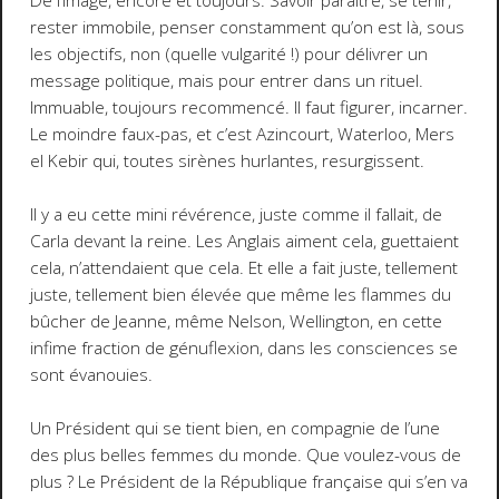
De l’image, encore et toujours. Savoir paraître, se tenir,
rester immobile, penser constamment qu’on est là, sous
les objectifs, non (quelle vulgarité !) pour délivrer un
message politique, mais pour entrer dans un rituel.
Immuable, toujours recommencé. Il faut figurer, incarner.
Le moindre faux-pas, et c’est Azincourt, Waterloo, Mers
el Kebir qui, toutes sirènes hurlantes, resurgissent.
Il y a eu cette mini révérence, juste comme il fallait, de
Carla devant la reine. Les Anglais aiment cela, guettaient
cela, n’attendaient que cela. Et elle a fait juste, tellement
juste, tellement bien élevée que même les flammes du
bûcher de Jeanne, même Nelson, Wellington, en cette
infime fraction de génuflexion, dans les consciences se
sont évanouies.
Un Président qui se tient bien, en compagnie de l’une
des plus belles femmes du monde. Que voulez-vous de
plus ? Le Président de la République française qui s’en va