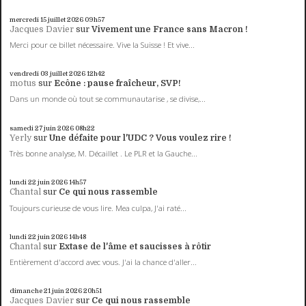
mercredi 15
juillet 2026
09h57
Jacques Davier
sur
Vivement une France sans Macron !
Merci pour ce billet nécessaire. Vive la Suisse ! Et vive...
vendredi 03
juillet 2026
12h42
motus
sur
Ecône : pause fraîcheur, SVP!
Dans un monde où tout se communautarise , se divise,...
samedi 27
juin 2026
08h22
Yerly
sur
Une défaite pour l'UDC ? Vous voulez rire !
Très bonne analyse, M. Décaillet . Le PLR et la Gauche...
lundi 22
juin 2026
14h57
Chantal
sur
Ce qui nous rassemble
Toujours curieuse de vous lire. Mea culpa, J'ai raté...
lundi 22
juin 2026
14h48
Chantal
sur
Extase de l'âme et saucisses à rôtir
Entièrement d'accord avec vous. J'ai la chance d'aller...
dimanche 21
juin 2026
20h51
Jacques Davier
sur
Ce qui nous rassemble