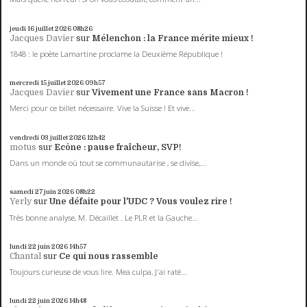
jeudi 16
juillet 2026
08h26
Jacques Davier
sur
Mélenchon : la France mérite mieux !
1848 : le poète Lamartine proclame la Deuxième République !
mercredi 15
juillet 2026
09h57
Jacques Davier
sur
Vivement une France sans Macron !
Merci pour ce billet nécessaire. Vive la Suisse ! Et vive...
vendredi 03
juillet 2026
12h42
motus
sur
Ecône : pause fraîcheur, SVP!
Dans un monde où tout se communautarise , se divise,...
samedi 27
juin 2026
08h22
Yerly
sur
Une défaite pour l'UDC ? Vous voulez rire !
Très bonne analyse, M. Décaillet . Le PLR et la Gauche...
lundi 22
juin 2026
14h57
Chantal
sur
Ce qui nous rassemble
Toujours curieuse de vous lire. Mea culpa, J'ai raté...
lundi 22
juin 2026
14h48