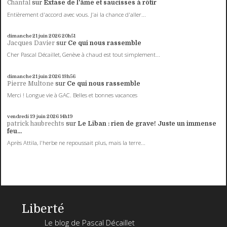
Chantal
sur
Extase de l'âme et saucisses à rôtir
Entièrement d'accord avec vous. J'ai la chance d'aller...
dimanche 21
juin 2026
20h51
Jacques Davier
sur
Ce qui nous rassemble
Cher Pascal Décaillet, Genève à chaud est tout simplement...
dimanche 21
juin 2026
13h56
Pierre Multone
sur
Ce qui nous rassemble
Merci ! Longue vie à GAC. Belles et bonnes vacances
vendredi 19
juin 2026
14h19
patrick haubrechts
sur
Le Liban : rien de grave! Juste un immense
feu...
Après Attila, l'herbe ne repoussait plus, mais la terre...
Liberté
Le blog de Pascal Décaillet