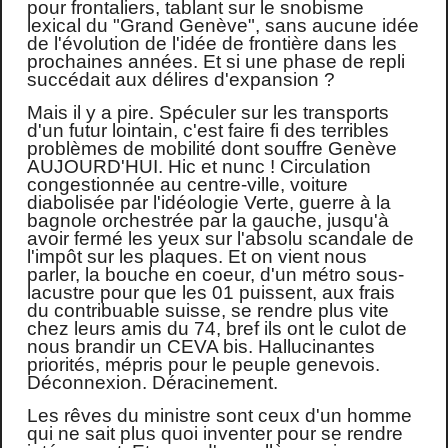
pour frontaliers, tablant sur le snobisme
lexical du "Grand Genève", sans aucune idée
de l'évolution de l'idée de frontière dans les
prochaines années. Et si une phase de repli
succédait aux délires d'expansion ?
Mais il y a pire. Spéculer sur les transports
d'un futur lointain, c'est faire fi des terribles
problèmes de mobilité dont souffre Genève
AUJOURD'HUI. Hic et nunc ! Circulation
congestionnée au centre-ville, voiture
diabolisée par l'idéologie Verte, guerre à la
bagnole orchestrée par la gauche, jusqu'à
avoir fermé les yeux sur l'absolu scandale de
l'impôt sur les plaques. Et on vient nous
parler, la bouche en coeur, d'un métro sous-
lacustre pour que les 01 puissent, aux frais
du contribuable suisse, se rendre plus vite
chez leurs amis du 74, bref ils ont le culot de
nous brandir un CEVA bis. Hallucinantes
priorités, mépris pour le peuple genevois.
Déconnexion. Déracinement.
Les rêves du ministre sont ceux d'un homme
qui ne sait plus quoi inventer pour se rendre