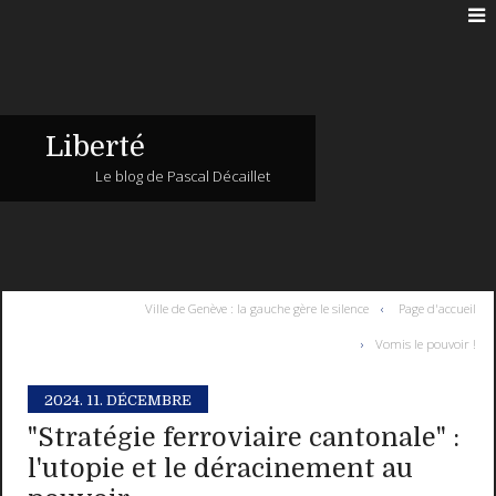
Liberté
Le blog de Pascal Décaillet
Ville de Genève : la gauche gère le silence
Page d'accueil
Vomis le pouvoir !
2024.
11. DÉCEMBRE
"Stratégie ferroviaire cantonale" :
l'utopie et le déracinement au