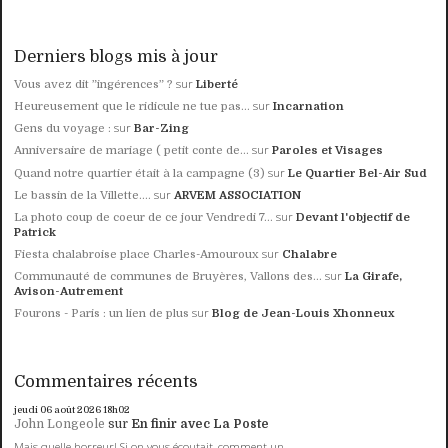
Derniers blogs mis à jour
sur
Vous avez dit ”ingérences” ?
Liberté
sur
Heureusement que le ridicule ne tue pas...
Incarnation
sur
Gens du voyage :
Bar-Zing
sur
Anniversaire de mariage ( petit conte de...
Paroles et Visages
sur
Quand notre quartier était à la campagne (3)
Le Quartier Bel-Air Sud
sur
Le bassin de la Villette....
ARVEM ASSOCIATION
sur
La photo coup de coeur de ce jour Vendredi 7...
Devant l'objectif de
Patrick
sur
Fiesta chalabroise place Charles-Amouroux
Chalabre
sur
Communauté de communes de Bruyères, Vallons des...
La Girafe,
Avison-Autrement
sur
Fourons - Paris : un lien de plus
Blog de Jean-Louis Xhonneux
Commentaires récents
jeudi 06
août 2026
18h02
John Longeole
sur
En finir avec La Poste
Mais quelle horreur! Si on vous écoutait, comment un...