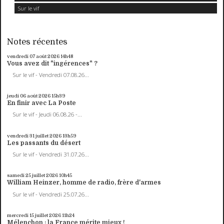
Sur le vif
Notes récentes
vendredi 07
août 2026
14h48
Vous avez dit "ingérences" ?
Sur le vif - Vendredi 07.08.26...
jeudi 06
août 2026
15h39
En finir avec La Poste
Sur le vif - Jeudi 06.08.26 -...
vendredi 31
juillet 2026
13h59
Les passants du désert
Sur le vif - Vendredi 31.07.26...
samedi 25
juillet 2026
10h45
William Heinzer, homme de radio, frère d'armes
Sur le vif - Vendredi 25.07.26...
mercredi 15
juillet 2026
11h24
Mélenchon : la France mérite mieux !