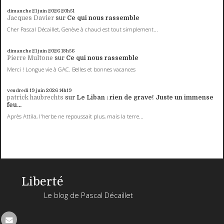
dimanche 21
juin 2026
20h51
Jacques Davier
sur
Ce qui nous rassemble
Cher Pascal Décaillet, Genève à chaud est tout simplement...
dimanche 21
juin 2026
13h56
Pierre Multone
sur
Ce qui nous rassemble
Merci ! Longue vie à GAC. Belles et bonnes vacances
vendredi 19
juin 2026
14h19
patrick haubrechts
sur
Le Liban : rien de grave! Juste un immense
feu...
Après Attila, l'herbe ne repoussait plus, mais la terre...
Liberté
Le blog de Pascal Décaillet