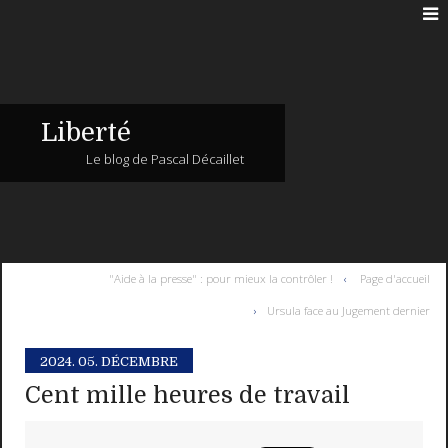
Liberté
Le blog de Pascal Décaillet
"Aide à la presse" : pour mieux la contrôler !
Page d'accueil
Ursula face au Jugement dernier
2024.
05. DÉCEMBRE
Cent mille heures de travail