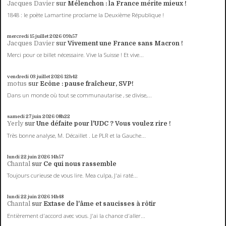
Jacques Davier
sur
Mélenchon : la France mérite mieux !
1848 : le poète Lamartine proclame la Deuxième République !
mercredi 15
juillet 2026
09h57
Jacques Davier
sur
Vivement une France sans Macron !
Merci pour ce billet nécessaire. Vive la Suisse ! Et vive...
vendredi 03
juillet 2026
12h42
motus
sur
Ecône : pause fraîcheur, SVP!
Dans un monde où tout se communautarise , se divise,...
samedi 27
juin 2026
08h22
Yerly
sur
Une défaite pour l'UDC ? Vous voulez rire !
Très bonne analyse, M. Décaillet . Le PLR et la Gauche...
lundi 22
juin 2026
14h57
Chantal
sur
Ce qui nous rassemble
Toujours curieuse de vous lire. Mea culpa, J'ai raté...
lundi 22
juin 2026
14h48
Chantal
sur
Extase de l'âme et saucisses à rôtir
Entièrement d'accord avec vous. J'ai la chance d'aller...