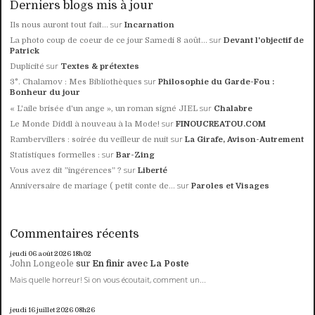
Derniers blogs mis à jour
sur
Ils nous auront tout fait...
Incarnation
sur
La photo coup de coeur de ce jour Samedi 8 août...
Devant l'objectif de
Patrick
sur
Duplicité
Textes & prétextes
sur
3°. Chalamov : Mes Bibliothèques
Philosophie du Garde-Fou :
Bonheur du jour
sur
« L'aile brisée d'un ange », un roman signé JIEL
Chalabre
sur
Le Monde Diddl à nouveau à la Mode!
FINOUCREATOU.COM
sur
Rambervillers : soirée du veilleur de nuit
La Girafe, Avison-Autrement
sur
Statistiques formelles :
Bar-Zing
sur
Vous avez dit ”ingérences” ?
Liberté
sur
Anniversaire de mariage ( petit conte de...
Paroles et Visages
Commentaires récents
jeudi 06
août 2026
18h02
John Longeole
sur
En finir avec La Poste
Mais quelle horreur! Si on vous écoutait, comment un...
jeudi 16
juillet 2026
08h26