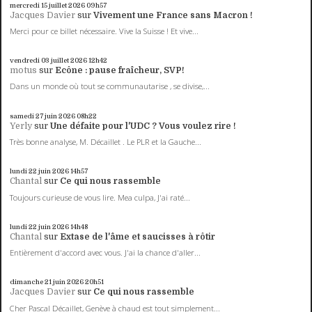
mercredi 15
juillet 2026
09h57
Jacques Davier
sur
Vivement une France sans Macron !
Merci pour ce billet nécessaire. Vive la Suisse ! Et vive...
vendredi 03
juillet 2026
12h42
motus
sur
Ecône : pause fraîcheur, SVP!
Dans un monde où tout se communautarise , se divise,...
samedi 27
juin 2026
08h22
Yerly
sur
Une défaite pour l'UDC ? Vous voulez rire !
Très bonne analyse, M. Décaillet . Le PLR et la Gauche...
lundi 22
juin 2026
14h57
Chantal
sur
Ce qui nous rassemble
Toujours curieuse de vous lire. Mea culpa, J'ai raté...
lundi 22
juin 2026
14h48
Chantal
sur
Extase de l'âme et saucisses à rôtir
Entièrement d'accord avec vous. J'ai la chance d'aller...
dimanche 21
juin 2026
20h51
Jacques Davier
sur
Ce qui nous rassemble
Cher Pascal Décaillet, Genève à chaud est tout simplement...