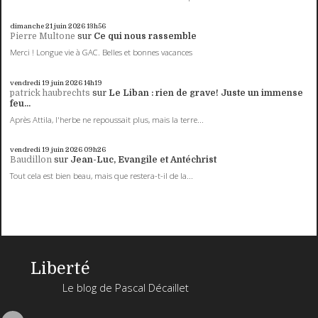
dimanche 21
juin 2026
13h56
Pierre Multone
sur
Ce qui nous rassemble
Merci ! Longue vie à GAC. Belles et bonnes vacances
vendredi 19
juin 2026
14h19
patrick haubrechts
sur
Le Liban : rien de grave! Juste un immense
feu...
Après Attila, l'herbe ne repoussait plus, mais la terre...
vendredi 19
juin 2026
09h26
Baudillon
sur
Jean-Luc, Evangile et Antéchrist
Tout cela est bien beau, mais que restera-t-il de la...
Liberté
Le blog de Pascal Décaillet