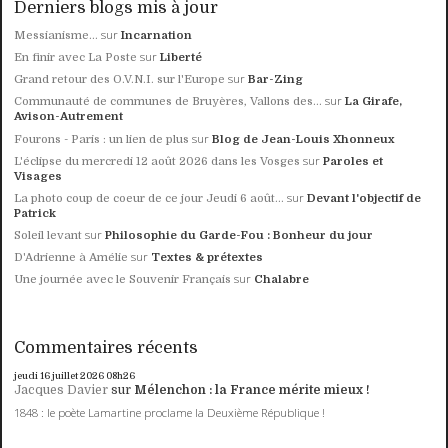
Derniers blogs mis à jour
sur
Messianisme...
Incarnation
sur
En finir avec La Poste
Liberté
sur
Grand retour des O.V.N.I. sur l'Europe
Bar-Zing
sur
Communauté de communes de Bruyères, Vallons des...
La Girafe,
Avison-Autrement
sur
Fourons - Paris : un lien de plus
Blog de Jean-Louis Xhonneux
sur
L'éclipse du mercredi 12 août 2026 dans les Vosges
Paroles et
Visages
sur
La photo coup de coeur de ce jour Jeudi 6 août...
Devant l'objectif de
Patrick
sur
Soleil levant
Philosophie du Garde-Fou : Bonheur du jour
sur
D'Adrienne à Amélie
Textes & prétextes
sur
Une journée avec le Souvenir Français
Chalabre
Commentaires récents
jeudi 16
juillet 2026
08h26
Jacques Davier
sur
Mélenchon : la France mérite mieux !
1848 : le poète Lamartine proclame la Deuxième République !