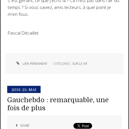
C'est gênant, ce que j'écris là ? Ca n'est pas dans l'air du
temps ? Si vous saviez, amis lecteurs, à quel point je
m'en fous.
Pascal Décaillet
LIEN PERMANENT
CATÉGORIES :
SUR LE VIF
2013.
25. MAI
Gauchebdo : remarquable, une
fois de plus
SHARE