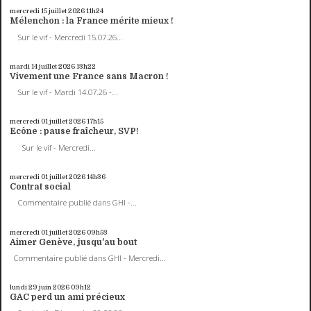
mercredi 15
juillet 2026
11h24
Mélenchon : la France mérite mieux !
Sur le vif - Mercredi 15.07.26...
mardi 14
juillet 2026
13h22
Vivement une France sans Macron !
Sur le vif - Mardi 14.07.26 -...
mercredi 01
juillet 2026
17h15
Ecône : pause fraîcheur, SVP!
Sur le vif - Mercredi...
mercredi 01
juillet 2026
14h36
Contrat social
Commentaire publié dans GHI -...
mercredi 01
juillet 2026
09h53
Aimer Genève, jusqu'au bout
Commentaire publié dans GHI - Mercredi...
lundi 29
juin 2026
09h12
GAC perd un ami précieux