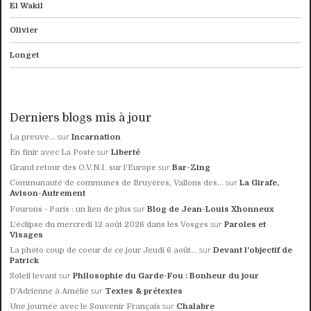
El Wakil
Olivier
Longet
Derniers blogs mis à jour
sur
La preuve...
Incarnation
sur
En finir avec La Poste
Liberté
sur
Grand retour des O.V.N.I. sur l'Europe
Bar-Zing
sur
Communauté de communes de Bruyères, Vallons des...
La Girafe,
Avison-Autrement
sur
Fourons - Paris : un lien de plus
Blog de Jean-Louis Xhonneux
sur
L'éclipse du mercredi 12 août 2026 dans les Vosges
Paroles et
Visages
sur
La photo coup de coeur de ce jour Jeudi 6 août...
Devant l'objectif de
Patrick
sur
Soleil levant
Philosophie du Garde-Fou : Bonheur du jour
sur
D'Adrienne à Amélie
Textes & prétextes
sur
Une journée avec le Souvenir Français
Chalabre