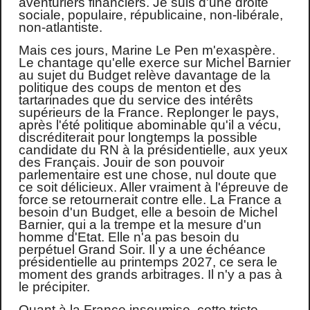
aventuriers financiers. Je suis d'une droite
sociale, populaire, républicaine, non-libérale,
non-atlantiste.
Mais ces jours, Marine Le Pen m'exaspère.
Le chantage qu'elle exerce sur Michel Barnier
au sujet du Budget relève davantage de la
politique des coups de menton et des
tartarinades que du service des intérêts
supérieurs de la France. Replonger le pays,
après l'été politique abominable qu'il a vécu,
discréditerait pour longtemps la possible
candidate du RN à la présidentielle, aux yeux
des Français. Jouir de son pouvoir
parlementaire est une chose, nul doute que
ce soit délicieux. Aller vraiment à l'épreuve de
force se retournerait contre elle. La France a
besoin d'un Budget, elle a besoin de Michel
Barnier, qui a la trempe et la mesure d'un
homme d'Etat. Elle n'a pas besoin du
perpétuel Grand Soir. Il y a une échéance
présidentielle au printemps 2027, ce sera le
moment des grands arbitrages. Il n'y a pas à
le précipiter.
Quant à la France insoumise, cette triste