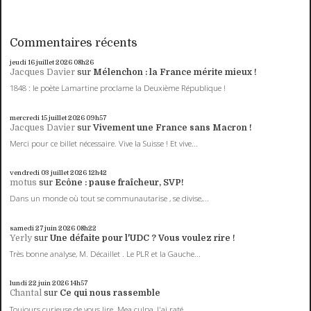
Commentaires récents
jeudi 16
juillet 2026
08h26
Jacques Davier
sur
Mélenchon : la France mérite mieux !
1848 : le poète Lamartine proclame la Deuxième République !
mercredi 15
juillet 2026
09h57
Jacques Davier
sur
Vivement une France sans Macron !
Merci pour ce billet nécessaire. Vive la Suisse ! Et vive...
vendredi 03
juillet 2026
12h42
motus
sur
Ecône : pause fraîcheur, SVP!
Dans un monde où tout se communautarise , se divise,...
samedi 27
juin 2026
08h22
Yerly
sur
Une défaite pour l'UDC ? Vous voulez rire !
Très bonne analyse, M. Décaillet . Le PLR et la Gauche...
lundi 22
juin 2026
14h57
Chantal
sur
Ce qui nous rassemble
Toujours curieuse de vous lire. Mea culpa, J'ai raté...