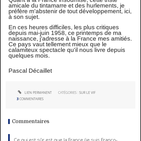
amicale du tintamarre et des hurlements, je
préfère m'abstenir de tout développement, ici,
à son sujet.
En ces heures difficiles, les plus critiques
depuis mai-juin 1958, ce printemps de ma
naissance, j'adresse à la France mes amitiés.
Ce pays vaut tellement mieux que le
calamiteux spectacle qu'il nous livre depuis
quelques mois.
Pascal Décaillet
LIEN PERMANENT
CATÉGORIES :
SUR LE VIF
3
COMMENTAIRES
Commentaires
Ce qui est sûr est que la France (je suis Franco-