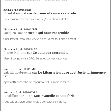
lundi 22
juin 2026
14h48
Chantal
sur
Extase de l'âme et saucisses à rôtir
Entièrement d'accord avec vous. J'ai la chance d'aller...
dimanche 21
juin 2026
20h51
Jacques Davier
sur
Ce qui nous rassemble
Cher Pascal Décaillet, Genève à chaud est tout simplement...
dimanche 21
juin 2026
13h56
Pierre Multone
sur
Ce qui nous rassemble
Merci ! Longue vie à GAC. Belles et bonnes vacances
vendredi 19
juin 2026
14h19
patrick haubrechts
sur
Le Liban : rien de grave! Juste un immense
feu...
Après Attila, l'herbe ne repoussait plus, mais la terre...
vendredi 19
juin 2026
09h26
Baudillon
sur
Jean-Luc, Evangile et Antéchrist
Tout cela est bien beau, mais que restera-t-il de la...