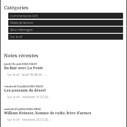
Catégories
Commentaires GHI
Notes de lecture
Série Allemagne
Sur le vif
Notes récentes
jeudi 06
août 2026
15h39
En finir avec La Poste
Sur le vif - Jeudi 06.08.26 -...
vendredi 31
juillet 2026
13h59
Les passants du désert
Sur le vif - Vendredi 31.07.26...
samedi 25
juillet 2026
10h45
William Heinzer, homme de radio, frère d'armes
Sur le vif - Vendredi 25.07.26...