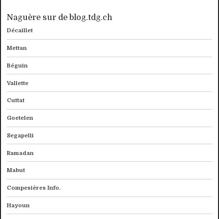
Naguère sur de blog.tdg.ch
Décaillet
Mettan
Béguin
Vallette
Cuttat
Goetelen
Segapelli
Ramadan
Mabut
Compesières Info.
Hayoun