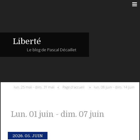
Liberté
Le blog de Pascal Décaillet
lun. 25 mai - dim. 31 mai
Page d'accueil
lun. 08 juin - dim. 14 juin
Lun. 01 juin - dim. 07 juin
2026.
05. JUIN