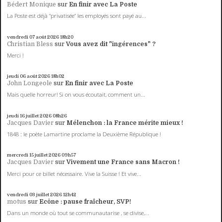
Bédert Monique
sur
En finir avec La Poste
La Poste est déjà “privatisée“ les employés sont payé au...
vendredi 07
août 2026
18h20
Christian Bless
sur
Vous avez dit "ingérences" ?
Merci !
jeudi 06
août 2026
18h02
John Longeole
sur
En finir avec La Poste
Mais quelle horreur! Si on vous écoutait, comment un...
jeudi 16
juillet 2026
08h26
Jacques Davier
sur
Mélenchon : la France mérite mieux !
1848 : le poète Lamartine proclame la Deuxième République !
mercredi 15
juillet 2026
09h57
Jacques Davier
sur
Vivement une France sans Macron !
Merci pour ce billet nécessaire. Vive la Suisse ! Et vive...
vendredi 03
juillet 2026
12h42
motus
sur
Ecône : pause fraîcheur, SVP!
Dans un monde où tout se communautarise , se divise,...