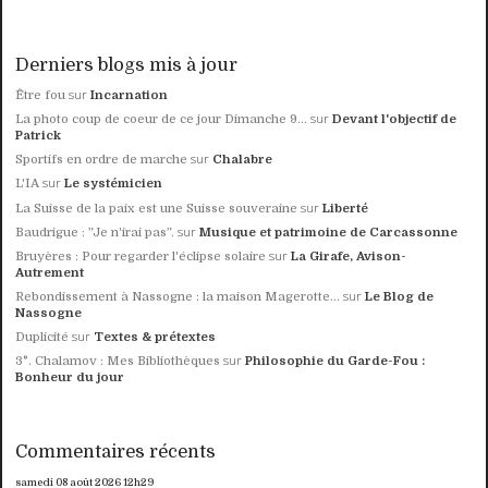
Derniers blogs mis à jour
sur
Être fou
Incarnation
sur
La photo coup de coeur de ce jour Dimanche 9...
Devant l'objectif de
Patrick
sur
Sportifs en ordre de marche
Chalabre
sur
L'IA
Le systémicien
sur
La Suisse de la paix est une Suisse souveraine
Liberté
sur
Baudrigue : ”Je n'irai pas”.
Musique et patrimoine de Carcassonne
sur
Bruyères : Pour regarder l'éclipse solaire
La Girafe, Avison-
Autrement
sur
Rebondissement à Nassogne : la maison Magerotte...
Le Blog de
Nassogne
sur
Duplicité
Textes & prétextes
sur
3°. Chalamov : Mes Bibliothèques
Philosophie du Garde-Fou :
Bonheur du jour
Commentaires récents
samedi 08
août 2026
12h29