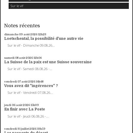
Sur le vif
Notes récentes
dimanche 09
août 2026
12h23
Loetschental, la possibilité d'une autre vie
Sur le vif - Dimanche 09.08.26...
samedi 08
août 2026
12h04
La Suisse de la paix est une Suisse souveraine
Sur le vif - Samedi 08.08.26 -...
vendredi 07
août 2026
14h48
Vous avez dit "ingérences" ?
Sur le vif - Vendredi 07.08.26...
jeudi 06
août 2026
15h39
En finir avec La Poste
Sur le vif - Jeudi 06.08.26 -...
vendredi 31
juillet 2026
13h59
Les passants du désert