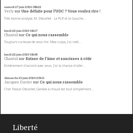
samedi 27
juin 2026
08h22
Yerly
sur
Une défaite pour l'UDC ? Vous voulez rire !
Très bonne analyse, M. Décaillet . Le PLR et la Gauche...
lundi 22
juin 2026
14h57
Chantal
sur
Ce qui nous rassemble
Toujours curieuse de vous lire. Mea culpa, J'ai raté...
lundi 22
juin 2026
14h48
Chantal
sur
Extase de l'âme et saucisses à rôtir
Entièrement d'accord avec vous. J'ai la chance d'aller...
dimanche 21
juin 2026
20h51
Jacques Davier
sur
Ce qui nous rassemble
Cher Pascal Décaillet, Genève à chaud est tout simplement...
Liberté