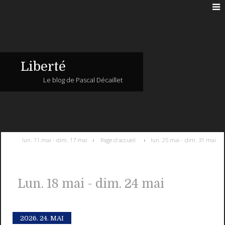
Liberté
Le blog de Pascal Décaillet
lun. 11 mai - dim. 17 mai
Page d'accueil
lun. 25 mai - dim. 31 mai
Lun. 18 mai - dim. 24 mai
2026.
24. MAI