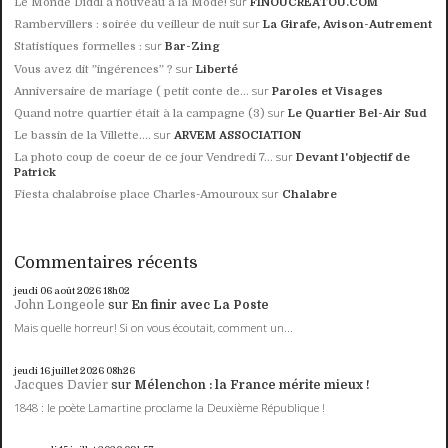
sur
Le Monde Diddl à nouveau à la Mode!
FINOUCREATOU.COM
sur
Rambervillers : soirée du veilleur de nuit
La Girafe, Avison-Autrement
sur
Statistiques formelles :
Bar-Zing
sur
Vous avez dit ”ingérences” ?
Liberté
sur
Anniversaire de mariage ( petit conte de...
Paroles et Visages
sur
Quand notre quartier était à la campagne (3)
Le Quartier Bel-Air Sud
sur
Le bassin de la Villette....
ARVEM ASSOCIATION
sur
La photo coup de coeur de ce jour Vendredi 7...
Devant l'objectif de
Patrick
sur
Fiesta chalabroise place Charles-Amouroux
Chalabre
Commentaires récents
jeudi 06
août 2026
18h02
John Longeole
sur
En finir avec La Poste
Mais quelle horreur! Si on vous écoutait, comment un...
jeudi 16
juillet 2026
08h26
Jacques Davier
sur
Mélenchon : la France mérite mieux !
1848 : le poète Lamartine proclame la Deuxième République !