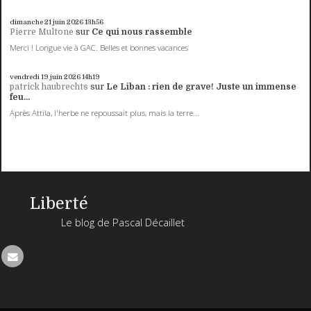
dimanche 21
juin 2026
13h56
Pierre Multone
sur
Ce qui nous rassemble
Merci ! Longue vie à GAC. Belles et bonnes vacances
vendredi 19
juin 2026
14h19
patrick haubrechts
sur
Le Liban : rien de grave! Juste un immense
feu...
Après Attila, l'herbe ne repoussait plus, mais la terre...
Liberté
Le blog de Pascal Décaillet