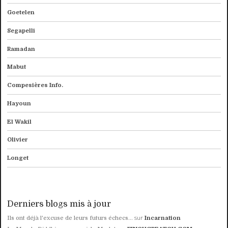
Goetelen
Segapelli
Ramadan
Mabut
Compesières Info.
Hayoun
El Wakil
Olivier
Longet
Derniers blogs mis à jour
sur
Ils ont déjà l'excuse de leurs futurs échecs...
Incarnation