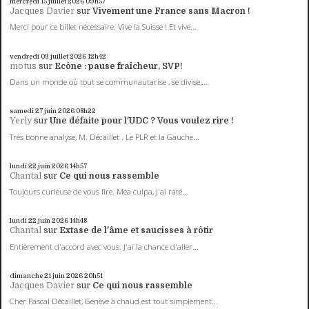
mercredi 15
juillet 2026
09h57
Jacques Davier
sur
Vivement une France sans Macron !
Merci pour ce billet nécessaire. Vive la Suisse ! Et vive...
vendredi 03
juillet 2026
12h42
motus
sur
Ecône : pause fraîcheur, SVP!
Dans un monde où tout se communautarise , se divise,...
samedi 27
juin 2026
08h22
Yerly
sur
Une défaite pour l'UDC ? Vous voulez rire !
Très bonne analyse, M. Décaillet . Le PLR et la Gauche...
lundi 22
juin 2026
14h57
Chantal
sur
Ce qui nous rassemble
Toujours curieuse de vous lire. Mea culpa, J'ai raté...
lundi 22
juin 2026
14h48
Chantal
sur
Extase de l'âme et saucisses à rôtir
Entièrement d'accord avec vous. J'ai la chance d'aller...
dimanche 21
juin 2026
20h51
Jacques Davier
sur
Ce qui nous rassemble
Cher Pascal Décaillet, Genève à chaud est tout simplement...