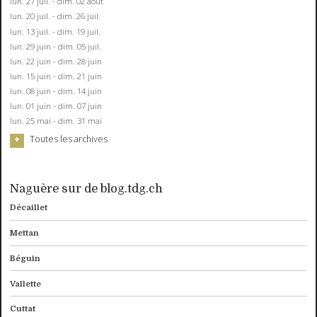
lun. 27 juil. - dim. 02 août
lun. 20 juil. - dim. 26 juil.
lun. 13 juil. - dim. 19 juil.
lun. 29 juin - dim. 05 juil.
lun. 22 juin - dim. 28 juin
lun. 15 juin - dim. 21 juin
lun. 08 juin - dim. 14 juin
lun. 01 juin - dim. 07 juin
lun. 25 mai - dim. 31 mai
Toutes les archives
Naguère sur de blog.tdg.ch
Décaillet
Mettan
Béguin
Vallette
Cuttat