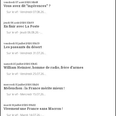
vendredi 07
août 2026
14h48
Vous avez dit "ingérences" ?
Sur le vif - Vendredi 07.08.26...
jeudi 06
août 2026
15h39
En finir avec La Poste
Sur le vif - Jeudi 06.08.26 -...
vendredi 31
juillet 2026
13h59
Les passants du désert
Sur le vif - Vendredi 31.07.26...
samedi 25
juillet 2026
10h45
William Heinzer, homme de radio, frère d'armes
Sur le vif - Vendredi 25.07.26...
mercredi 15
juillet 2026
11h24
Mélenchon : la France mérite mieux !
Sur le vif - Mercredi 15.07.26...
mardi 14
juillet 2026
13h22
Vivement une France sans Macron !
Sur le vif - Mardi 14.07.26 -...