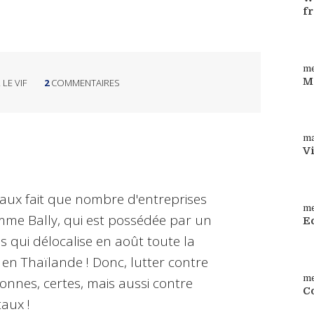
f
Su
me
M
 LE VIF
2
COMMENTAIRES
Su
ma
V
Su
pitaux fait que nombre d'entreprises
me
omme Bally, qui est possédée par un
Ec
 qui délocalise en août toute la
Su
en Thaïlande ! Donc, lutter contre
me
onnes, certes, mais aussi contre
Co
aux !
Co