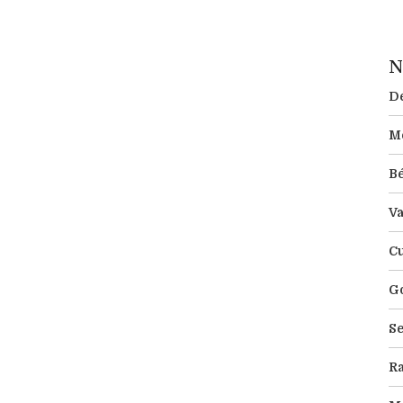
N
Dé
M
B
Va
Cu
Go
Se
R