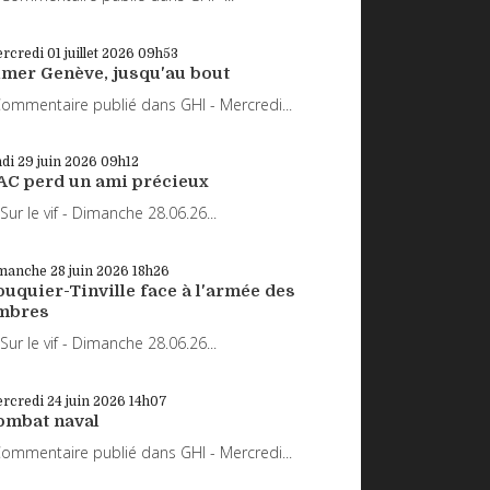
rcredi 01
juillet 2026
09h53
imer Genève, jusqu'au bout
mmentaire publié dans GHI - Mercredi...
ndi 29
juin 2026
09h12
AC perd un ami précieux
r le vif - Dimanche 28.06.26...
manche 28
juin 2026
18h26
uquier-Tinville face à l'armée des
mbres
r le vif - Dimanche 28.06.26...
rcredi 24
juin 2026
14h07
ombat naval
mmentaire publié dans GHI - Mercredi...