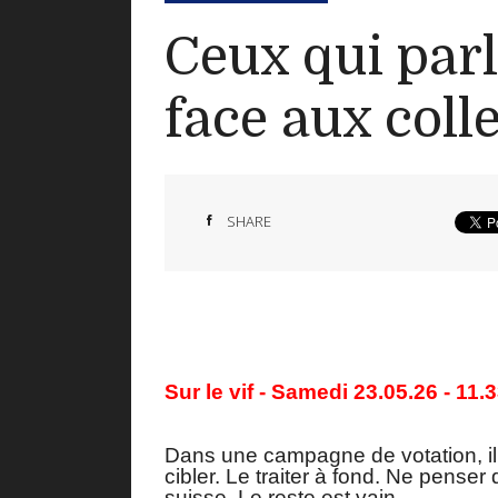
Ceux qui parl
face aux coll
SHARE
Sur le vif - Samedi 23.05.26 - 11.
Dans une campagne de votation, il f
cibler. Le traiter à fond. Ne penser 
suisse. Le reste est vain.