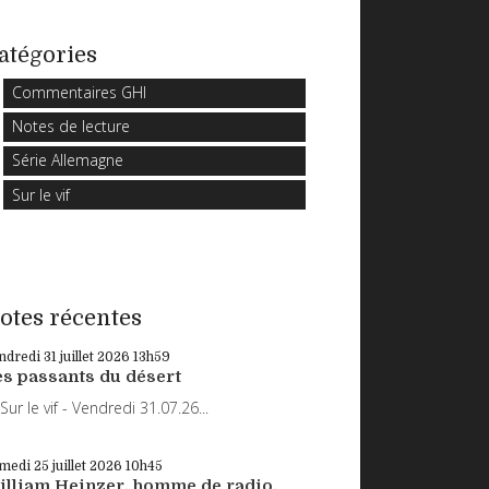
atégories
Commentaires GHI
Notes de lecture
Série Allemagne
Sur le vif
otes récentes
ndredi 31
juillet 2026
13h59
es passants du désert
r le vif - Vendredi 31.07.26...
medi 25
juillet 2026
10h45
illiam Heinzer, homme de radio,