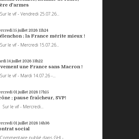
rère d'armes
r le vif - Vendredi 25.07.26...
rcredi 15
juillet 2026
11h24
élenchon : la France mérite mieux !
r le vif - Mercredi 15.07.26...
rdi 14
juillet 2026
13h22
ivement une France sans Macron !
r le vif - Mardi 14.07.26 -...
rcredi 01
juillet 2026
17h15
ône : pause fraîcheur, SVP!
r le vif - Mercredi...
rcredi 01
juillet 2026
14h36
ntrat social
mmentaire publié dans GHI -...