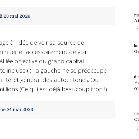
me
i 23
mai 2026
A
Co
age à l'idée de voir sa source de
lu
iminuer et accessoirement de voir
G
 Alliée objective du grand capital
Su
te incluse (!), la gauche ne se préoccupe
di
'intérêt général des autochtones. Oui
Fo
millions (Ce qui est déjà beaucoup trop !)
o
Su
he 24
mai 2026
me
C
Co