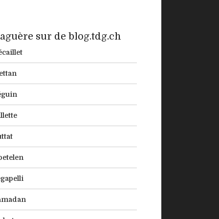
aguère sur de blog.tdg.ch
caillet
ettan
éguin
llette
ttat
etelen
gapelli
amadan