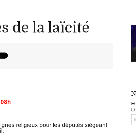
 de la laïcité
N
7.08h
 signes religieux pour les députés siégeant
l.