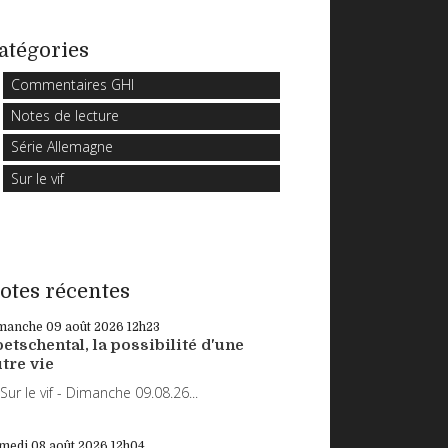
atégories
Commentaires GHI
Notes de lecture
Série Allemagne
Sur le vif
otes récentes
manche 09
août 2026
12h23
etschental, la possibilité d'une
tre vie
r le vif - Dimanche 09.08.26...
medi 08
août 2026
12h04