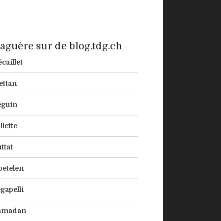
aguère sur de blog.tdg.ch
caillet
ettan
éguin
llette
ttat
etelen
gapelli
amadan