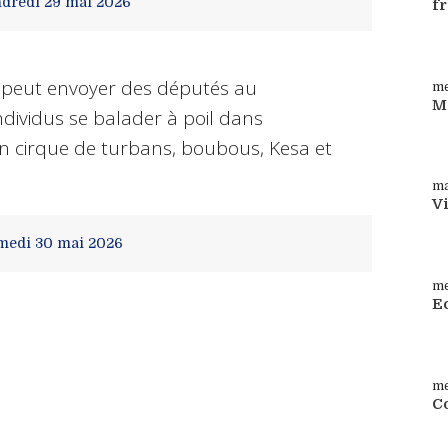
dredi 29
mai 2026
f
Su
es peut envoyer des députés au
me
M
ndividus se balader à poil dans
Su
un cirque de turbans, boubous, Kesa et
ma
V
Su
medi 30
mai 2026
me
Ec
Su
me
Co
Co