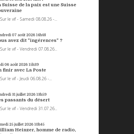
 Suisse de la paix est une Suisse
ouveraine
r le vif - Samedi 08.08.26 -...
ndredi 07
août 2026
14h48
ous avez dit "ingérences" ?
r le vif - Vendredi 07.08.26...
udi 06
août 2026
15h39
 finir avec La Poste
r le vif - Jeudi 06.08.26 -...
ndredi 31
juillet 2026
13h59
es passants du désert
r le vif - Vendredi 31.07.26...
medi 25
juillet 2026
10h45
illiam Heinzer, homme de radio,