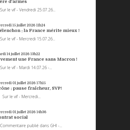
rère d'armes
r le vif - Vendredi 25.07.26...
rcredi 15
juillet 2026
11h24
élenchon : la France mérite mieux !
r le vif - Mercredi 15.07.26...
rdi 14
juillet 2026
13h22
ivement une France sans Macron !
r le vif - Mardi 14.07.26 -...
rcredi 01
juillet 2026
17h15
ône : pause fraîcheur, SVP!
r le vif - Mercredi...
rcredi 01
juillet 2026
14h36
ntrat social
mmentaire publié dans GHI -...