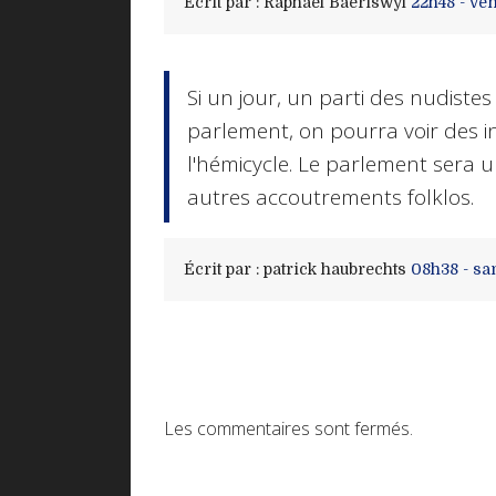
Écrit par :
Raphaël Baeriswyl
22h48
-
ven
Si un jour, un parti des nudist
parlement, on pourra voir des i
l'hémicycle. Le parlement sera 
autres accoutrements folklos.
Écrit par :
patrick haubrechts
08h38
-
sa
Les commentaires sont fermés.