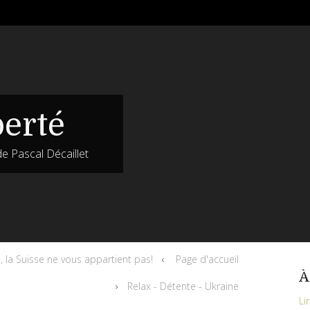
berté
de Pascal Décaillet
, la Suisse ne vous appartient pas!
Page d'accueil
À
Relax - Détente - Ukraine
Li