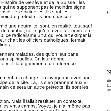
l’Histoire de Genève et de la Suisse : les
ns qui ne supportent pas le moindre signe
sibilités spirituelles. Ils sont les
C
moindre prétexte, ils pourchassent.
d’une neutralité, sont, en réalité, tout sauf
e de combat, celle qu’on a vue à l’œuvre en
ce radicalisme ultra qui voulait extirper la
 fichait les officiers catholiques, fermait
tions.
iennent malades, dès qu’on leur parle,
ns spirituelles. Ca leur donne
ées. Il faut gommer toute référence.
N
mment à la charge, en invoquant, avec une
di
ncipe de laïcité. Là, ils s’en prennent aux «
Lo
ain ce sera un autre prétexte. Ils sont les
au
Su
on. Mais il fallait restituer un contexte.
er les vrais camps. Voyez, je n’ai même pas
enir au débat une certaine Tenue.
sa