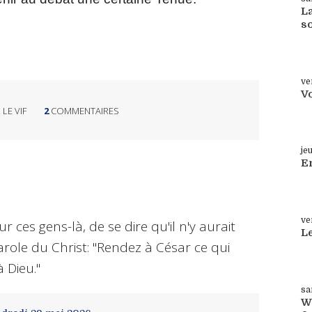
La
s
Su
ve
V
 LE VIF
2
COMMENTAIRES
Su
je
En
Su
ve
r ces gens-là, de se dire qu'il n'y aurait
L
arole du Christ: "Rendez à César ce qui
Su
à Dieu."
sa
W