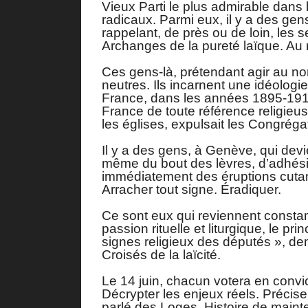
Vieux Parti le plus admirable dans 
radicaux. Parmi eux, il y a des ge
rappelant, de près ou de loin, les sen
Archanges de la pureté laïque. Au 
Ces gens-là, prétendant agir au nom 
neutres. Ils incarnent une idéologi
France, dans les années 1895-1910, 
France de toute référence religieuse,
les églises, expulsait les Congréga
Il y a des gens, à Genève, qui dev
même du bout des lèvres, d’adhésio
immédiatement des éruptions cutan
Arracher tout signe. Éradiquer.
Ce sont eux qui reviennent consta
passion rituelle et liturgique, le pri
signes religieux des députés », dem
Croisés de la laïcité.
Le 14 juin, chacun votera en convicti
Décrypter les enjeux réels. Précis
parlé des Loges. Histoire de maint