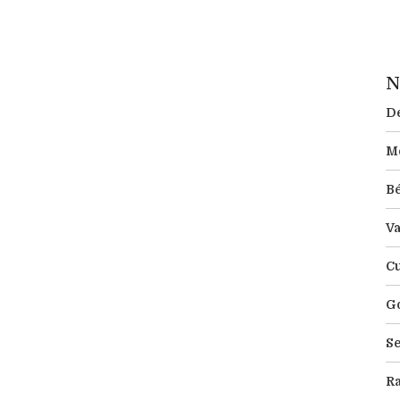
N
Dé
M
B
Va
Cu
Go
Se
R