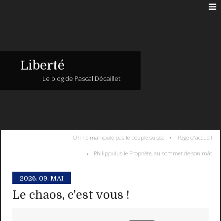
Liberté
Le blog de Pascal Décaillet
On ne manipule pas le peuple suisse
Page d'accueil
Philippulus le Prophète, au sommet de son mât
2026.
09. MAI
Le chaos, c'est vous !