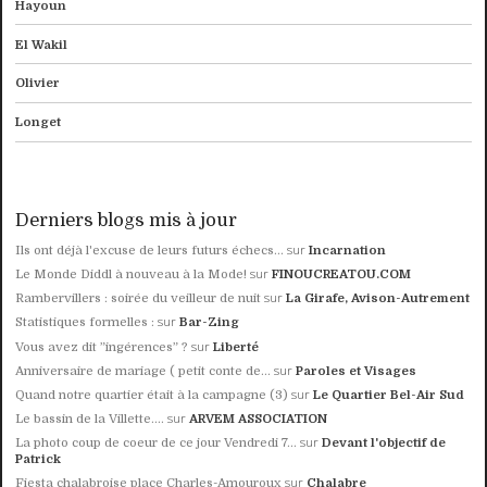
Hayoun
El Wakil
Olivier
Longet
Derniers blogs mis à jour
sur
Ils ont déjà l'excuse de leurs futurs échecs...
Incarnation
sur
Le Monde Diddl à nouveau à la Mode!
FINOUCREATOU.COM
sur
Rambervillers : soirée du veilleur de nuit
La Girafe, Avison-Autrement
sur
Statistiques formelles :
Bar-Zing
sur
Vous avez dit ”ingérences” ?
Liberté
sur
Anniversaire de mariage ( petit conte de...
Paroles et Visages
sur
Quand notre quartier était à la campagne (3)
Le Quartier Bel-Air Sud
sur
Le bassin de la Villette....
ARVEM ASSOCIATION
sur
La photo coup de coeur de ce jour Vendredi 7...
Devant l'objectif de
Patrick
sur
Fiesta chalabroise place Charles-Amouroux
Chalabre