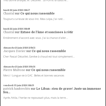
Très bonne analyse, M. Décaillet . Le PLR et la Gauche...
lundi 22
juin 2026
14h57
Chantal
sur
Ce qui nous rassemble
Toujours curieuse de vous lire. Mea culpa, J'ai raté...
lundi 22
juin 2026
14h48
Chantal
sur
Extase de l'âme et saucisses à rôtir
Entièrement d'accord avec vous. J'ai la chance d'aller...
dimanche 21
juin 2026
20h51
Jacques Davier
sur
Ce qui nous rassemble
Cher Pascal Décaillet, Genève à chaud est tout simplement...
dimanche 21
juin 2026
13h56
Pierre Multone
sur
Ce qui nous rassemble
Merci ! Longue vie à GAC. Belles et bonnes vacances
vendredi 19
juin 2026
14h19
patrick haubrechts
sur
Le Liban : rien de grave! Juste un immense
feu...
Après Attila, l'herbe ne repoussait plus, mais la terre...