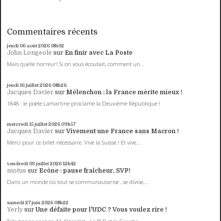
Commentaires récents
jeudi 06
août 2026
18h02
John Longeole
sur
En finir avec La Poste
Mais quelle horreur! Si on vous écoutait, comment un...
jeudi 16
juillet 2026
08h26
Jacques Davier
sur
Mélenchon : la France mérite mieux !
1848 : le poète Lamartine proclame la Deuxième République !
mercredi 15
juillet 2026
09h57
Jacques Davier
sur
Vivement une France sans Macron !
Merci pour ce billet nécessaire. Vive la Suisse ! Et vive...
vendredi 03
juillet 2026
12h42
motus
sur
Ecône : pause fraîcheur, SVP!
Dans un monde où tout se communautarise , se divise,...
samedi 27
juin 2026
08h22
Yerly
sur
Une défaite pour l'UDC ? Vous voulez rire !