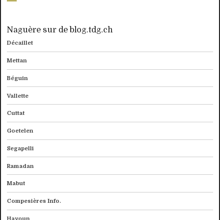
Naguère sur de blog.tdg.ch
Décaillet
Mettan
Béguin
Vallette
Cuttat
Goetelen
Segapelli
Ramadan
Mabut
Compesières Info.
Hayoun