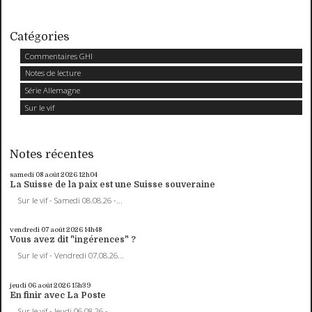
Catégories
Commentaires GHI
Notes de lecture
Série Allemagne
Sur le vif
Notes récentes
samedi 08
août 2026
12h04
La Suisse de la paix est une Suisse souveraine
Sur le vif - Samedi 08.08.26 -...
vendredi 07
août 2026
14h48
Vous avez dit "ingérences" ?
Sur le vif - Vendredi 07.08.26...
jeudi 06
août 2026
15h39
En finir avec La Poste
Sur le vif - Jeudi 06.08.26 -...