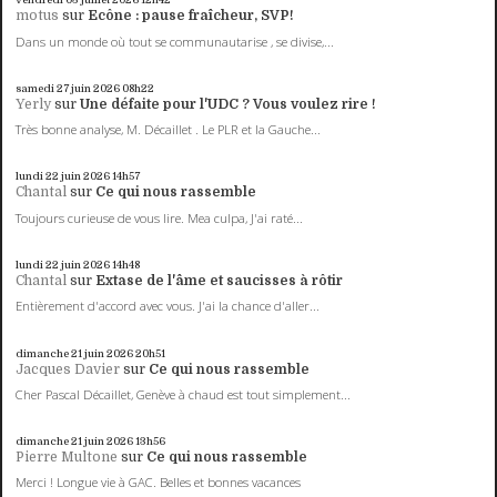
motus
sur
Ecône : pause fraîcheur, SVP!
Dans un monde où tout se communautarise , se divise,...
samedi 27
juin 2026
08h22
Yerly
sur
Une défaite pour l'UDC ? Vous voulez rire !
Très bonne analyse, M. Décaillet . Le PLR et la Gauche...
lundi 22
juin 2026
14h57
Chantal
sur
Ce qui nous rassemble
Toujours curieuse de vous lire. Mea culpa, J'ai raté...
lundi 22
juin 2026
14h48
Chantal
sur
Extase de l'âme et saucisses à rôtir
Entièrement d'accord avec vous. J'ai la chance d'aller...
dimanche 21
juin 2026
20h51
Jacques Davier
sur
Ce qui nous rassemble
Cher Pascal Décaillet, Genève à chaud est tout simplement...
dimanche 21
juin 2026
13h56
Pierre Multone
sur
Ce qui nous rassemble
Merci ! Longue vie à GAC. Belles et bonnes vacances