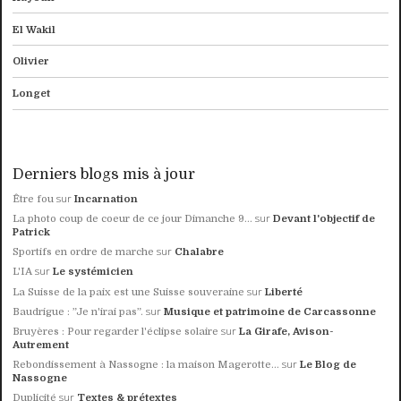
El Wakil
Olivier
Longet
Derniers blogs mis à jour
sur
Être fou
Incarnation
sur
La photo coup de coeur de ce jour Dimanche 9...
Devant l'objectif de
Patrick
sur
Sportifs en ordre de marche
Chalabre
sur
L'IA
Le systémicien
sur
La Suisse de la paix est une Suisse souveraine
Liberté
sur
Baudrigue : ”Je n'irai pas”.
Musique et patrimoine de Carcassonne
sur
Bruyères : Pour regarder l'éclipse solaire
La Girafe, Avison-
Autrement
sur
Rebondissement à Nassogne : la maison Magerotte...
Le Blog de
Nassogne
sur
Duplicité
Textes & prétextes