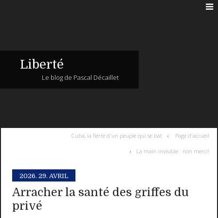
Liberté
Le blog de Pascal Décaillet
Cuba, la fierté d'un peuple qui se bat
Page d'accueil
La main invisible : non merci!
2026.
29. AVRIL
Arracher la santé des griffes du
privé