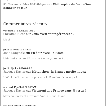
sur
3°. Chalamov : Mes Bibliothèques
Philosophie du Garde-Fou :
Bonheur du jour
Commentaires récents
vendredi 07
août 2026
18h20
Christian Bless
sur
Vous avez dit "ingérences" ?
Merci !
jeudi 06
août 2026
18h02
John Longeole
sur
En finir avec La Poste
Mais quelle horreur! Si on vous écoutait, comment un...
jeudi 16
juillet 2026
08h26
Jacques Davier
sur
Mélenchon : la France mérite mieux !
1848 : le poète Lamartine proclame la Deuxième République !
mercredi 15
juillet 2026
09h57
Jacques Davier
sur
Vivement une France sans Macron !
Merci pour ce billet nécessaire. Vive la Suisse ! Et vive...
vendredi 03
juillet 2026
12h42