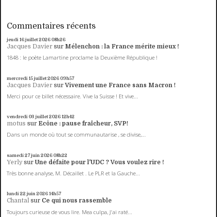
Commentaires récents
jeudi 16
juillet 2026
08h26
Jacques Davier
sur
Mélenchon : la France mérite mieux !
1848 : le poète Lamartine proclame la Deuxième République !
mercredi 15
juillet 2026
09h57
Jacques Davier
sur
Vivement une France sans Macron !
Merci pour ce billet nécessaire. Vive la Suisse ! Et vive...
vendredi 03
juillet 2026
12h42
motus
sur
Ecône : pause fraîcheur, SVP!
Dans un monde où tout se communautarise , se divise,...
samedi 27
juin 2026
08h22
Yerly
sur
Une défaite pour l'UDC ? Vous voulez rire !
Très bonne analyse, M. Décaillet . Le PLR et la Gauche...
lundi 22
juin 2026
14h57
Chantal
sur
Ce qui nous rassemble
Toujours curieuse de vous lire. Mea culpa, J'ai raté...