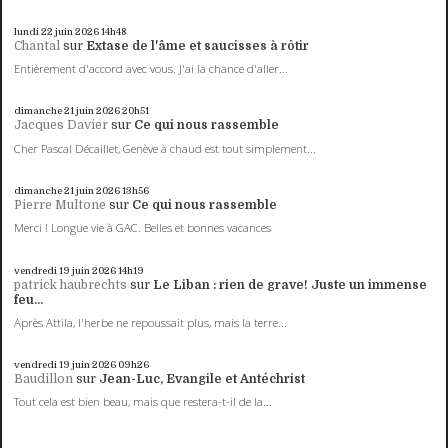
lundi 22
juin 2026
14h48
Chantal
sur
Extase de l'âme et saucisses à rôtir
Entièrement d'accord avec vous. J'ai la chance d'aller...
dimanche 21
juin 2026
20h51
Jacques Davier
sur
Ce qui nous rassemble
Cher Pascal Décaillet, Genève à chaud est tout simplement...
dimanche 21
juin 2026
13h56
Pierre Multone
sur
Ce qui nous rassemble
Merci ! Longue vie à GAC. Belles et bonnes vacances
vendredi 19
juin 2026
14h19
patrick haubrechts
sur
Le Liban : rien de grave! Juste un immense
feu...
Après Attila, l'herbe ne repoussait plus, mais la terre...
vendredi 19
juin 2026
09h26
Baudillon
sur
Jean-Luc, Evangile et Antéchrist
Tout cela est bien beau, mais que restera-t-il de la...