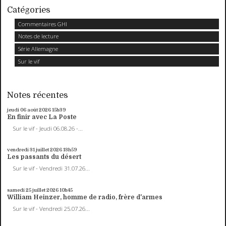
Catégories
Commentaires GHI
Notes de lecture
Série Allemagne
Sur le vif
Notes récentes
jeudi 06
août 2026
15h39
En finir avec La Poste
Sur le vif - Jeudi 06.08.26 -...
vendredi 31
juillet 2026
13h59
Les passants du désert
Sur le vif - Vendredi 31.07.26...
samedi 25
juillet 2026
10h45
William Heinzer, homme de radio, frère d'armes
Sur le vif - Vendredi 25.07.26...