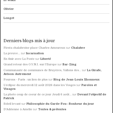
El Wakil
Olivier
Longet
Derniers blogs mis à jour
sur
Fiesta chalabroise place Charles-Amouroux
Chalabre
sur
La preuve...
Incarnation
sur
En finir avec La Poste
Liberté
sur
Grand retour des O.V.N.I. sur l'Europe
Bar-Zing
sur
Communauté de communes de Bruyères, Vallons des...
La Girafe,
Avison-Autrement
sur
Fourons - Paris : un lien de plus
Blog de Jean-Louis Xhonneux
sur
L'éclipse du mercredi 12 août 2026 dans les Vosges
Paroles et
Visages
sur
La photo coup de coeur de ce jour Jeudi 6 août...
Devant l'objectif de
Patrick
sur
Soleil levant
Philosophie du Garde-Fou : Bonheur du jour
sur
D'Adrienne à Amélie
Textes & prétextes