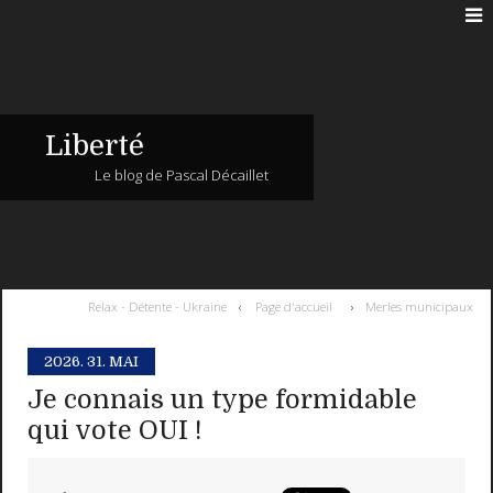
Liberté
Le blog de Pascal Décaillet
Relax - Détente - Ukraine
Page d'accueil
Merles municipaux
2026.
31. MAI
Je connais un type formidable
qui vote OUI !