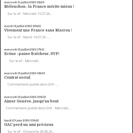
mercredi 15
juillet 2026
11h24
Mélenchon : la France mérite mieux !
Sur le vif - Mercredi 15.07.26...
mardi 14
juillet 2026
13h22
Vivement une France sans Macron !
Sur le vif - Mardi 14.07.26 -...
mercredi 01
juillet 2026
17h15
Ecône : pause fraîcheur, SVP!
Sur le vif - Mercredi...
mercredi 01
juillet 2026
14h36
Contrat social
Commentaire publié dans GHI -...
mercredi 01
juillet 2026
09h53
Aimer Genève, jusqu'au bout
Commentaire publié dans GHI - Mercredi...
lundi 29
juin 2026
09h12
GAC perd un ami précieux
Sur le vif - Dimanche 28.06.26...