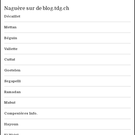
Naguère sur de blog.tdg.ch
Décaillet
Mettan
Béguin
Vallette
Cuttat
Goetelen
Segapelli
Ramadan
Mabut
Compesières Info.
Hayoun