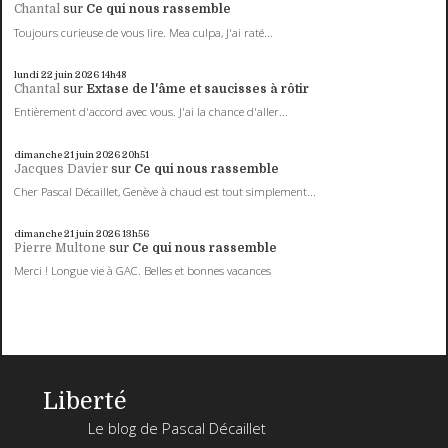
Chantal
sur
Ce qui nous rassemble
Toujours curieuse de vous lire. Mea culpa, J'ai raté...
lundi 22
juin 2026
14h48
Chantal
sur
Extase de l'âme et saucisses à rôtir
Entièrement d'accord avec vous. J'ai la chance d'aller...
dimanche 21
juin 2026
20h51
Jacques Davier
sur
Ce qui nous rassemble
Cher Pascal Décaillet, Genève à chaud est tout simplement...
dimanche 21
juin 2026
13h56
Pierre Multone
sur
Ce qui nous rassemble
Merci ! Longue vie à GAC. Belles et bonnes vacances
Liberté
Le blog de Pascal Décaillet