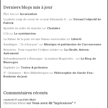
Derniers blogs mis à jour
sur
Être fou
Incarnation
sur
La photo coup de coeur de ce jour Dimanche 9...
Devant l'objectif de
Patrick
sur
Sportifs en ordre de marche
Chalabre
sur
L'IA
Le systémicien
sur
La Suisse de la paix est une Suisse souveraine
Liberté
sur
Baudrigue : ”Je n'irai pas”.
Musique et patrimoine de Carcassonne
sur
Bruyères : Pour regarder l'éclipse solaire
La Girafe, Avison-
Autrement
sur
Rebondissement à Nassogne : la maison Magerotte...
Le Blog de
Nassogne
sur
Duplicité
Textes & prétextes
sur
3°. Chalamov : Mes Bibliothèques
Philosophie du Garde-Fou :
Bonheur du jour
Commentaires récents
vendredi 07
août 2026
18h20
Christian Bless
sur
Vous avez dit "ingérences" ?