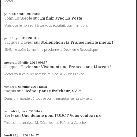
Merci !
jeudi 06
août 2026
18h02
John Longeole
sur
En finir avec La Poste
Mais quelle horreur! Si on vous écoutait, comment un...
jeudi 16
juillet 2026
08h26
Jacques Davier
sur
Mélenchon : la France mérite mieux !
1848 : le poète Lamartine proclame la Deuxième République !
mercredi 15
juillet 2026
09h57
Jacques Davier
sur
Vivement une France sans Macron !
Merci pour ce billet nécessaire. Vive la Suisse ! Et vive...
vendredi 03
juillet 2026
12h42
motus
sur
Ecône : pause fraîcheur, SVP!
Dans un monde où tout se communautarise , se divise,...
samedi 27
juin 2026
08h22
Yerly
sur
Une défaite pour l'UDC ? Vous voulez rire !
Très bonne analyse, M. Décaillet . Le PLR et la Gauche...
lundi 22
juin 2026
14h57